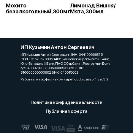
Мохито
Лимонад Вишня/
безалкогольный,300мл
Мята,300мл
ИП Кузьмин Антон Сергеевич
ИП Кузьмин Антон Сергеевич ИНН: З44109666З75
ОГРН: З162З6700053485 Банковские реквизиты: Банк:
Юго-Западный Банк ПАО Сбербанк г.Ростов-на-Дону
р/с: 40802810830060000932 к/с: 30101
810600000000602 БИК: 046015602
Работает на эффективном ядре
Foodpicásso
ver. 3.2
Политика конфиденциальности
Публичная оферта