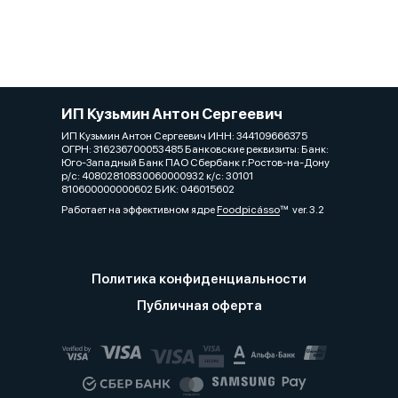
ИП Кузьмин Антон Сергеевич
ИП Кузьмин Антон Сергеевич ИНН: З44109666З75
ОГРН: З162З6700053485 Банковские реквизиты: Банк:
Юго-Западный Банк ПАО Сбербанк г.Ростов-на-Дону
р/с: 40802810830060000932 к/с: 30101
810600000000602 БИК: 046015602
Работает на эффективном ядре
Foodpicásso
ver. 3.2
Политика конфиденциальности
Публичная оферта